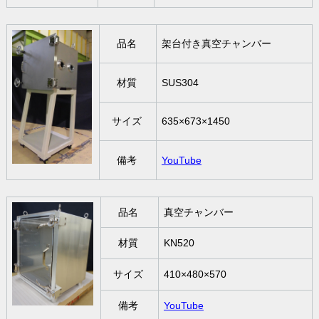
品名
架台付き真空チャンバー
材質
SUS304
サイズ
635×673×1450
備考
YouTube
品名
真空チャンバー
材質
KN520
サイズ
410×480×570
備考
YouTube