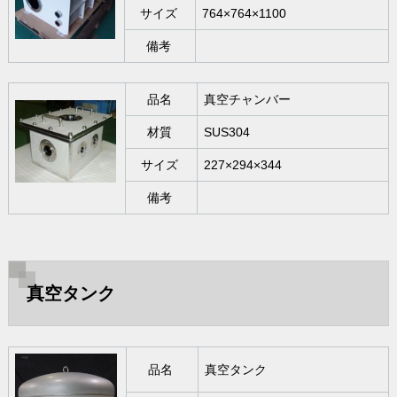
サイズ
764×764×1100
備考
品名
真空チャンバー
材質
SUS304
サイズ
227×294×344
備考
真空タンク
品名
真空タンク