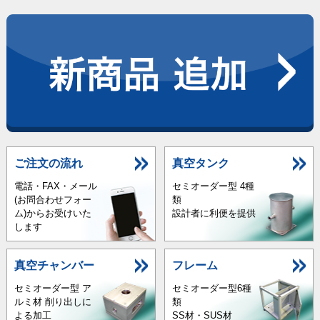
ご注文の流れ
真空タンク
電話・FAX・メール
セミオーダー型 4種
(お問合わせフォー
類
ム)からお受けいた
設計者に利便を提供
します
真空チャンバー
フレーム
セミオーダー型 ア
セミオーダー型6種
ルミ材 削り出しに
類
よる加工
SS材・SUS材