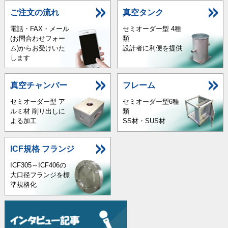
ご注文の流れ
真空タンク
電話・FAX・メール
セミオーダー型 4種
(お問合わせフォー
類
ム)からお受けいた
設計者に利便を提供
します
真空チャンバー
フレーム
セミオーダー型 ア
セミオーダー型6種
ルミ材 削り出しに
類
よる加工
SS材・SUS材
ICF規格 フランジ
ICF305～ICF406の
大口径フランジを標
準規格化